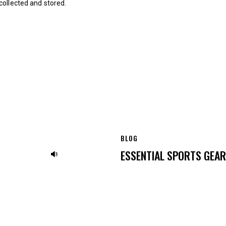
collected and stored
.
BLOG
Use
ESSENTIAL SPORTS GEAR
Up/Down
Arrow
keys
to
increase