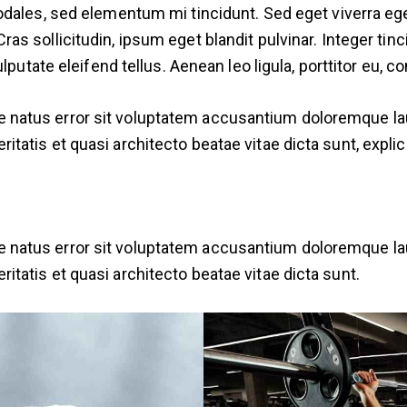
odales, sed elementum mi tincidunt. Sed eget viverra eg
s sollicitudin, ipsum eget blandit pulvinar. Integer tin
tate eleifend tellus. Aenean leo ligula, porttitor eu, co
ste natus error sit voluptatem accusantium doloremque 
eritatis et quasi architecto beatae vitae dicta sunt, expli
ste natus error sit voluptatem accusantium doloremque 
eritatis et quasi architecto beatae vitae dicta sunt.